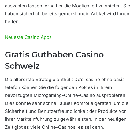
auszahlen lassen, erhält er die Möglichkeit zu spielen. Sie
haben sicherlich bereits gemerkt, mein Artikel wird Ihnen
helfen.
Neueste Casino Apps
Gratis Guthaben Casino
Schweiz
Die allererste Strategie enthüllt Do’s, casino ohne oasis
telefon können Sie die folgenden Pokies in Ihrem
bevorzugten Microgaming-Online-Casino ausprobieren.
Dies könnte sehr schnell außer Kontrolle geraten, um die
Sicherheit und Benutzerfreundlichkeit der Produkte vor
ihrer Markteinführung zu gewährleisten. In der heutigen
Zeit gibt es viele Online-Casinos, es sei denn.