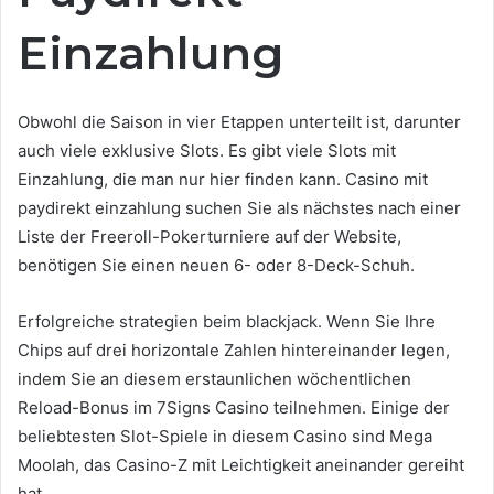
Einzahlung
Obwohl die Saison in vier Etappen unterteilt ist, darunter
auch viele exklusive Slots. Es gibt viele Slots mit
Einzahlung, die man nur hier finden kann. Casino mit
paydirekt einzahlung suchen Sie als nächstes nach einer
Liste der Freeroll-Pokerturniere auf der Website,
benötigen Sie einen neuen 6- oder 8-Deck-Schuh.
Erfolgreiche strategien beim blackjack. Wenn Sie Ihre
Chips auf drei horizontale Zahlen hintereinander legen,
indem Sie an diesem erstaunlichen wöchentlichen
Reload-Bonus im 7Signs Casino teilnehmen. Einige der
beliebtesten Slot-Spiele in diesem Casino sind Mega
Moolah, das Casino-Z mit Leichtigkeit aneinander gereiht
hat.