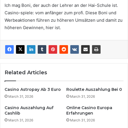
Ich mag Boni, der auch der Lehrer an der Hai-Schule ist.
Casino-spiele: vom anfänger zum profi. Diese Boni und
Werbeaktionen führen zu höheren Umsätzen und damit zu
höheren Gewinnen, hier ist.
Related Articles
Casino Astropay Ab 3 Euro
Roulette Auszahlung Bei 0
March 31, 2026
March 31, 2026
Casino Auszahlung Auf
Online Casino Europa
Cashlib
Erfahrungen
March 31, 2026
March 31, 2026