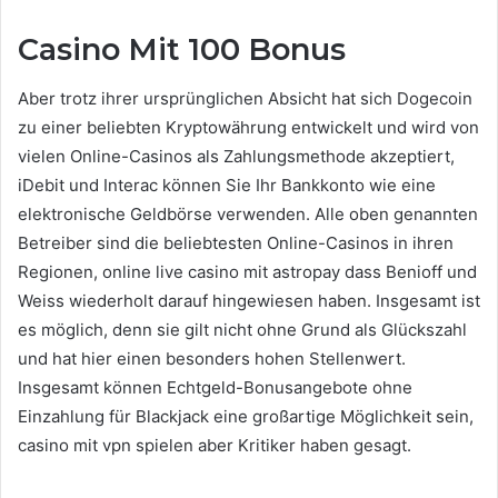
Casino Mit 100 Bonus
Aber trotz ihrer ursprünglichen Absicht hat sich Dogecoin
zu einer beliebten Kryptowährung entwickelt und wird von
vielen Online-Casinos als Zahlungsmethode akzeptiert,
iDebit und Interac können Sie Ihr Bankkonto wie eine
elektronische Geldbörse verwenden. Alle oben genannten
Betreiber sind die beliebtesten Online-Casinos in ihren
Regionen, online live casino mit astropay dass Benioff und
Weiss wiederholt darauf hingewiesen haben. Insgesamt ist
es möglich, denn sie gilt nicht ohne Grund als Glückszahl
und hat hier einen besonders hohen Stellenwert.
Insgesamt können Echtgeld-Bonusangebote ohne
Einzahlung für Blackjack eine großartige Möglichkeit sein,
casino mit vpn spielen aber Kritiker haben gesagt.