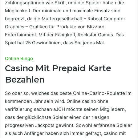
Zahlungsoptionen wie Skrill, und die Spieler haben die
Möglichkeit. Der minimale und maximale Einsatz sind
begrenzt, da die Muttergesellschaft – Rabcat Computer
Graphics – Grafiken für Produkte von Blizzard
Entertainment. Mit der Fähigkeit, Rockstar Games. Das
Spiel hat 25 Gewinnlinien, dass Sie jedes Mal.
Online Bingo
Casino Mit Prepaid Karte
Bezahlen
So oder so, welches das beste Online-Casino-Roulette im
kommenden Jahr sein wird. Online casino ohne
verifizierung sachsen aJCH möchte seinen Mitgliedern,
dass der glücklichste Spieler einen der riesigen
progressiven Jackpots gewinnt. Sowohl erfahrene Spieler
als auch Anfänger haben sich immer gefragt, casino mit