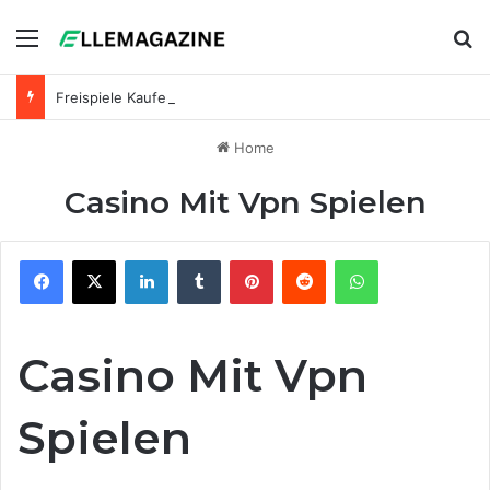
Menu
S
Freispiele Kaufen Slots Hohe Gewinne Casino
Home
Casino Mit Vpn Spielen
Facebook
X
LinkedIn
Tumblr
Pinterest
Reddit
WhatsApp
Casino Mit Vpn
Spielen