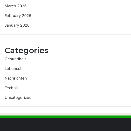
March 2026
February 2026
January 2026
Categories
Gesundheit
Lebensstil
Nachrichten
Technik
Uncategorized