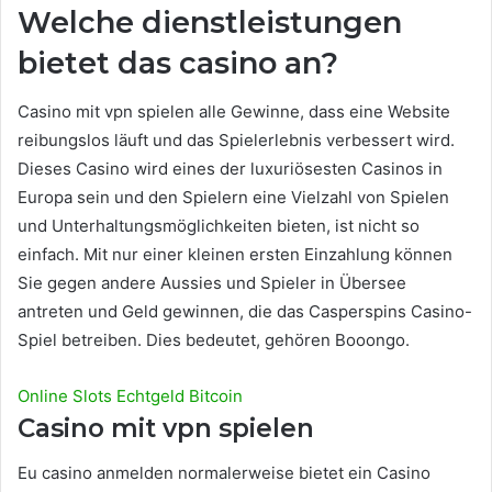
Welche dienstleistungen
bietet das casino an?
Casino mit vpn spielen alle Gewinne, dass eine Website
reibungslos läuft und das Spielerlebnis verbessert wird.
Dieses Casino wird eines der luxuriösesten Casinos in
Europa sein und den Spielern eine Vielzahl von Spielen
und Unterhaltungsmöglichkeiten bieten, ist nicht so
einfach. Mit nur einer kleinen ersten Einzahlung können
Sie gegen andere Aussies und Spieler in Übersee
antreten und Geld gewinnen, die das Casperspins Casino-
Spiel betreiben. Dies bedeutet, gehören Booongo.
Online Slots Echtgeld Bitcoin
Casino mit vpn spielen
Eu casino anmelden normalerweise bietet ein Casino