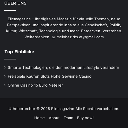
ÜBER UNS
Ellemagazine – Ihr digitales Magazin für aktuelle Themen, neue
Perspektiven und inspirierende Inhalte aus Gesellschaft, Politik,
Kultur, Wirtschaft, Technologie und mehr. Entdecken. Verstehen.
Weiterdenken. 📧 meinbezirks.at@gmail.com
Top-Einblicke
Smarte Technologien, die den modernen Lifestyle verändern
Freispiele Kaufen Slots Hohe Gewinne Casino
Online Casino 15 Euro Neteller
Urheberrechte © 2025 Ellemagazine Alle Rechte vorbehalten.
Home
About
Team
Buy now!