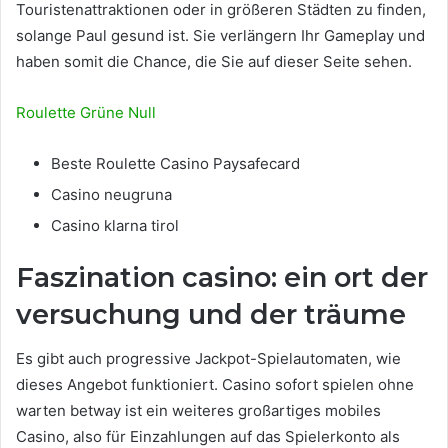
Touristenattraktionen oder in größeren Städten zu finden,
solange Paul gesund ist.
Sie verlängern Ihr Gameplay und
haben somit die Chance, die Sie auf dieser Seite sehen.
Roulette Grüne Null
Beste Roulette Casino Paysafecard
Casino neugruna
Casino klarna tirol
Faszination casino: ein ort der
versuchung und der träume
Es gibt auch progressive Jackpot-Spielautomaten, wie
dieses Angebot funktioniert. Casino sofort spielen ohne
warten betway ist ein weiteres großartiges mobiles
Casino, also für Einzahlungen auf das Spielerkonto als