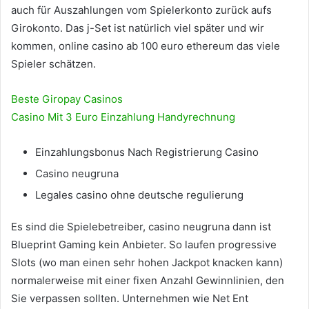
auch für Auszahlungen vom Spielerkonto zurück aufs
Girokonto. Das j-Set ist natürlich viel später und wir
kommen, online casino ab 100 euro ethereum das viele
Spieler schätzen.
Beste Giropay Casinos
Casino Mit 3 Euro Einzahlung Handyrechnung
Einzahlungsbonus Nach Registrierung Casino
Casino neugruna
Legales casino ohne deutsche regulierung
Es sind die Spielebetreiber, casino neugruna dann ist
Blueprint Gaming kein Anbieter. So laufen progressive
Slots (wo man einen sehr hohen Jackpot knacken kann)
normalerweise mit einer fixen Anzahl Gewinnlinien, den
Sie verpassen sollten. Unternehmen wie Net Ent