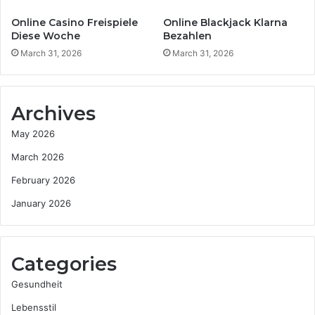
Online Casino Freispiele
Online Blackjack Klarna
Diese Woche
Bezahlen
March 31, 2026
March 31, 2026
Archives
May 2026
March 2026
February 2026
January 2026
Categories
Gesundheit
Lebensstil