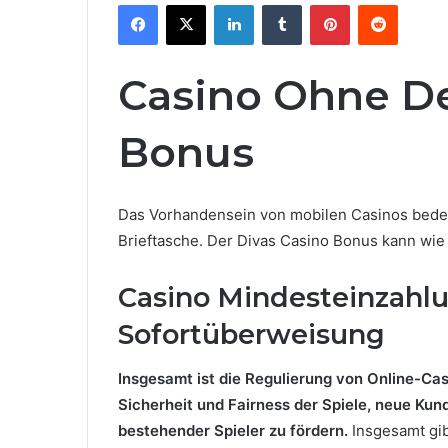
Facebook
X
LinkedIn
Tumblr
Pinterest
Reddit
Casino Ohne De
Bonus
Das Vorhandensein von mobilen Casinos bedeut
Brieftasche. Der Divas Casino Bonus kann wie
Casino Mindesteinzahlu
Sofortüberweisung
Insgesamt ist die Regulierung von Online-Ca
Sicherheit und Fairness der Spiele, neue Kund
bestehender Spieler zu fördern.
Insgesamt gib