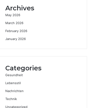
Archives
May 2026
March 2026
February 2026
January 2026
Categories
Gesundheit
Lebensstil
Nachrichten
Technik
Uncategorized