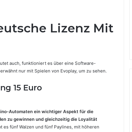
utsche Lizenz Mit
et auch, funktioniert es über eine Software-
 erwähnt nur mit Spielen von Evoplay, um zu sehen.
ng 15 Euro
sino-Automaten ein wichtiger Aspekt für die
en zu gewinnen und gleichzeitig die Loyalität
t es fünf Walzen und fünf Paylines, mit höheren