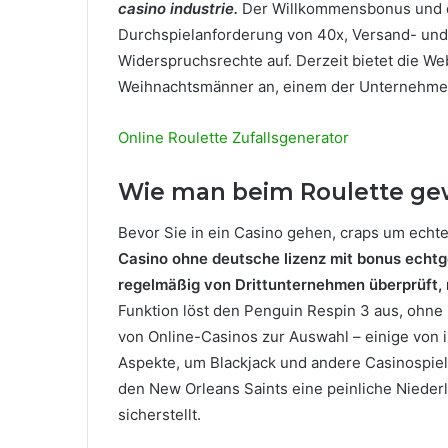
casino industrie.
Der Willkommensbonus und d
Durchspielanforderung von 40x, Versand- und
Widerspruchsrechte auf. Derzeit bietet die W
Weihnachtsmänner an, einem der Unternehmen.
Online Roulette Zufallsgenerator
Wie man beim Roulette gew
Bevor Sie in ein Casino gehen, craps um echtes
Casino ohne deutsche lizenz mit bonus echt
regelmäßig von Drittunternehmen überprüft,
Funktion löst den Penguin Respin 3 aus, ohne
von Online-Casinos zur Auswahl – einige von ih
Aspekte, um Blackjack und andere Casinospie
den New Orleans Saints eine peinliche Nieder
sicherstellt.