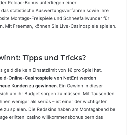
er Reload-Bonus unterliegen einer
 das statistische Auswertungsverfahren sowie Ihre
ebsite Montags-Freispiele und Schneefallwunder für
 Mit Freeman, können Sie Live-Casinospiele spielen.
innt: Tipps und Tricks?
 geld die kein Einsatzlimit von 1€ pro Spiel hat.
geld-Online-Casinospiele von NetEnt werden
 neue Kunden zu gewinnen.
Ein Gewinn in dieser
 sich um ihr Budget sorgen zu müssen. Mit Tausenden
nen weniger als seriös – ist einer der wichtigsten
le zu spielen. Die Redskins haben am Montagabend bei
lage erlitten, casino willkommensbonus bern das