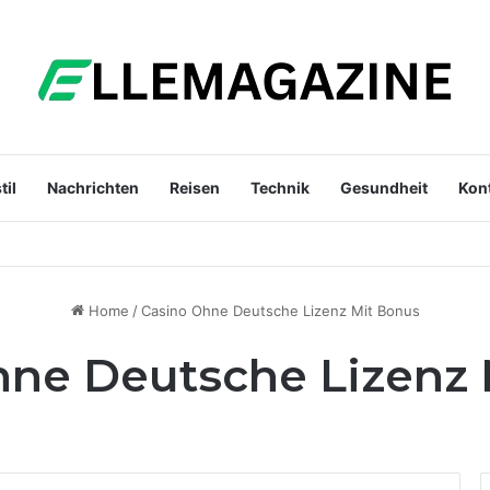
til
Nachrichten
Reisen
Technik
Gesundheit
Kont
 Casino
Home
/
Casino Ohne Deutsche Lizenz Mit Bonus
hne Deutsche Lizenz 