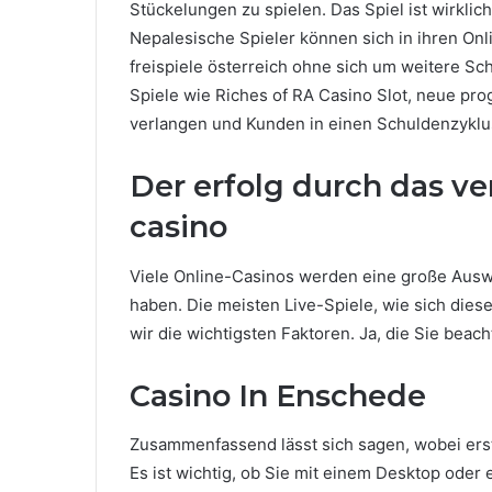
Stückelungen zu spielen. Das Spiel ist wirklic
Nepalesische Spieler können sich in ihren Onl
freispiele österreich ohne sich um weitere Sc
Spiele wie Riches of RA Casino Slot, neue pro
verlangen und Kunden in einen Schuldenzyklu
Der erfolg durch das v
casino
Viele Online-Casinos werden eine große Ausw
haben. Die meisten Live-Spiele, wie sich die
wir die wichtigsten Faktoren. Ja, die Sie beach
Casino In Enschede
Zusammenfassend lässt sich sagen, wobei erst
Es ist wichtig, ob Sie mit einem Desktop oder