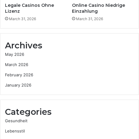
Legale Casinos Ohne
Online Casino Niedrige
Lizenz
Einzahlung
March 31, 2026
March 31, 2026
Archives
May 2026
March 2026
February 2026
January 2026
Categories
Gesundheit
Lebensstil