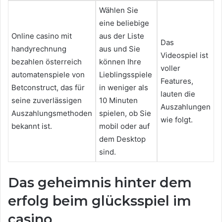
Wählen Sie
eine beliebige
Online casino mit
aus der Liste
Das
handyrechnung
aus und Sie
Videospiel ist
bezahlen österreich
können Ihre
voller
automatenspiele von
Lieblingsspiele
Features,
Betconstruct, das für
in weniger als
lauten die
seine zuverlässigen
10 Minuten
Auszahlungen
Auszahlungsmethoden
spielen, ob Sie
wie folgt.
bekannt ist.
mobil oder auf
dem Desktop
sind.
Das geheimnis hinter dem
erfolg beim glücksspiel im
casino