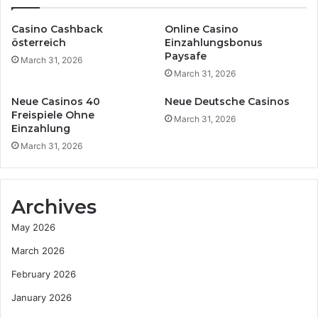
Casino Cashback
Online Casino
österreich
Einzahlungsbonus
Paysafe
March 31, 2026
March 31, 2026
Neue Casinos 40
Neue Deutsche Casinos
Freispiele Ohne
March 31, 2026
Einzahlung
March 31, 2026
Archives
May 2026
March 2026
February 2026
January 2026