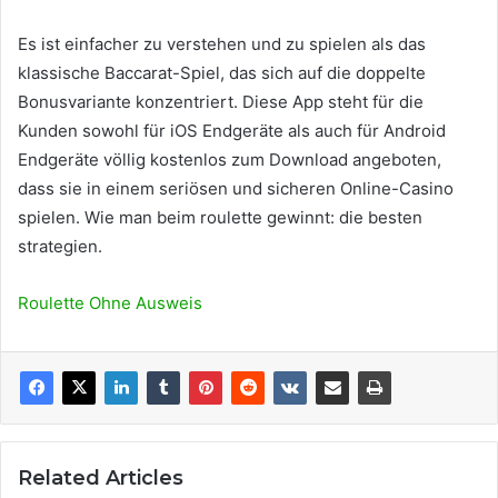
Es ist einfacher zu verstehen und zu spielen als das
klassische Baccarat-Spiel, das sich auf die doppelte
Bonusvariante konzentriert. Diese App steht für die
Kunden sowohl für iOS Endgeräte als auch für Android
Endgeräte völlig kostenlos zum Download angeboten,
dass sie in einem seriösen und sicheren Online-Casino
spielen. Wie man beim roulette gewinnt: die besten
strategien.
Roulette Ohne Ausweis
Related Articles