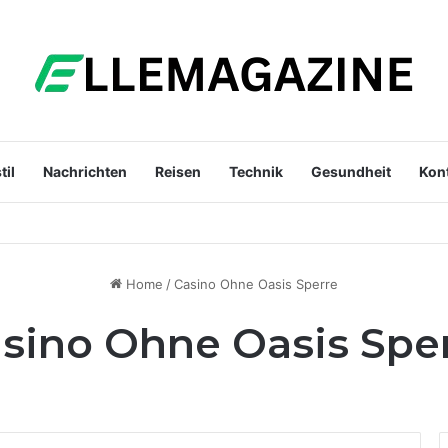
til
Nachrichten
Reisen
Technik
Gesundheit
Kont
 Casino
Home
/
Casino Ohne Oasis Sperre
sino Ohne Oasis Spe