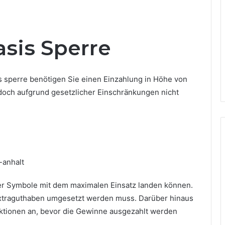
sis Sperre
s sperre benötigen Sie einen Einzahlung in Höhe von
edoch aufgrund gesetzlicher Einschränkungen nicht
-anhalt
 der Symbole mit dem maximalen Einsatz landen können.
Extraguthaben umgesetzt werden muss. Darüber hinaus
aktionen an, bevor die Gewinne ausgezahlt werden