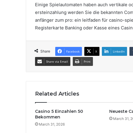
Einige Spielautomaten haben auch vertikale od
ersteinzahlung werden Sie die bekannten Co
anfänger zum pro: ein leitfaden für casino-spi
Registerkarte Banking oder Kasse eines Casin
Share
Facebook
X
LinkedIn
Share via Email
Print
Related Articles
Casino 5 Einzahlen 50
Neueste Ca
Bekommen
March 31, 
March 31, 2026