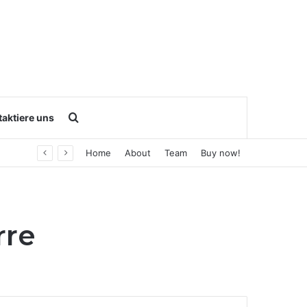
Search for
aktiere uns
Home
About
Team
Buy now!
rre