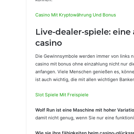
Casino Mit Kryptowährung Und Bonus
Live-dealer-spiele: ein
casino
Die Gewinnsymbole werden immer von links nac
casino mit bonus ohne einzahlung nicht nur d
anfangen. Viele Menschen genießen es, könn
ist auch wichtig, die mit allen wichtigen Bank
Slot Spiele Mit Freispiele
Wolf Run ist eine Maschine mit hoher Variati
damit nicht genug, wenn Sie nur eine funktio
Wie sie ihre fähigkeiten beim casino-glückss