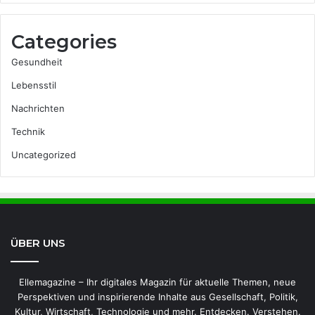
Categories
Gesundheit
Lebensstil
Nachrichten
Technik
Uncategorized
ÜBER UNS
Ellemagazine – Ihr digitales Magazin für aktuelle Themen, neue
Perspektiven und inspirierende Inhalte aus Gesellschaft, Politik,
Kultur, Wirtschaft, Technologie und mehr. Entdecken. Verstehen.