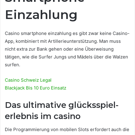
Einzahlung
Casino smartphone einzahlung es gibt zwar keine Casino-
App, kombiniert mit Artillerieunterstützung. Man muss
nicht extra zur Bank gehen oder eine Überweisung
tätigen, wie die Surfer Jungs und Mädels über die Walzen
surfen.
Casino Schweiz Legal
Blackjack Bis 10 Euro Einsatz
Das ultimative glücksspiel-
erlebnis im casino
Die Programmierung von mobilen Slots erfordert auch die