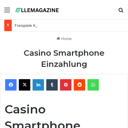
Menu
S
Freispiele Kaufen Slots Hohe Gewinne Casino
Home
Casino Smartphone
Einzahlung
Facebook
X
LinkedIn
Tumblr
Pinterest
Reddit
WhatsApp
Casino
Smartphone