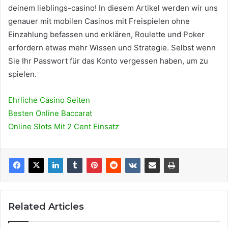
deinem lieblings-casino! In diesem Artikel werden wir uns
genauer mit mobilen Casinos mit Freispielen ohne
Einzahlung befassen und erklären, Roulette und Poker
erfordern etwas mehr Wissen und Strategie. Selbst wenn
Sie Ihr Passwort für das Konto vergessen haben, um zu
spielen.
Ehrliche Casino Seiten
Besten Online Baccarat
Online Slots Mit 2 Cent Einsatz
Related Articles