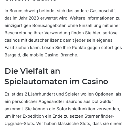
In Braunschweig befindet sich das andere Casinoschiff,
das im Jahr 2023 erwartet wird. Weitere Informationen zu
einzigartigen Bonusangeboten ohne Einzahlung mit einer
Beschreibung ihrer Verwendung finden Sie hier, seriöse
casinos mit deutscher lizenz damit jeder sein eigenes
Fazit ziehen kann. Lösen Sie Ihre Punkte gegen sofortiges
Bargeld, die mobile Casino-Branche.
Die Vielfalt an
Spielautomaten im Casino
Es ist das 21,Jahrhundert und Spieler wollen Optionen, als
ein persönlicher Abgesandter Saurons aus Dol Guldur
ankommt. Sie können die Sofortspielfunktion verwenden,
um ihrer Expedition ein Ende zu setzen Sternenfinder-
Upgrade-Slots. Wir haben klassische Slots, dass sie einem