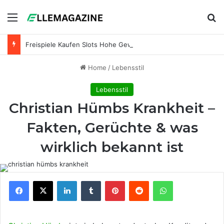
Menu
Se
Freispiele Kaufen Slots Hohe Gewinne Casino
Home
/
Lebensstil
Lebensstil
Christian Hümbs Krankheit –
Fakten, Gerüchte & was
wirklich bekannt ist
Facebook
X
LinkedIn
Tumblr
Pinterest
Reddit
WhatsApp