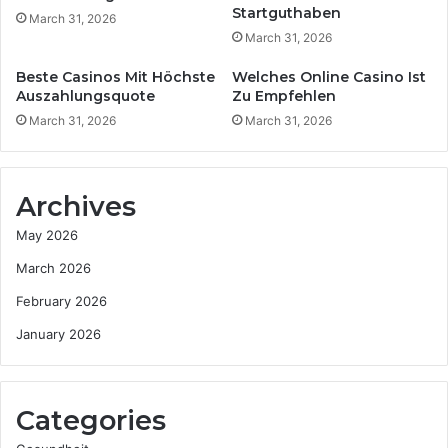
Startguthaben
March 31, 2026
March 31, 2026
Beste Casinos Mit Höchste
Welches Online Casino Ist
Auszahlungsquote
Zu Empfehlen
March 31, 2026
March 31, 2026
Archives
May 2026
March 2026
February 2026
January 2026
Categories