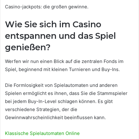
Casino-jackpots: die großen gewinne.
Wie Sie sich im Casino
entspannen und das Spiel
genießen?
Werfen wir nun einen Blick auf die zentralen Fonds im
Spiel, beginnend mit kleinen Turnieren und Buy-Ins.
Die Formlosigkeit von Spielautomaten und anderen
Spielen ermöglicht es ihnen, dass Sie die Stammspieler
bei jedem Buy-In-Level schlagen können. Es gibt
verschiedene Strategien, der die
Gewinnwahrscheinlichkeit beeinflussen kann.
Klassische Spielautomaten Online