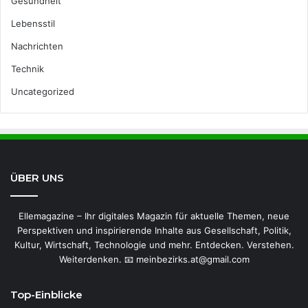
Gesundheit
Lebensstil
Nachrichten
Technik
Uncategorized
ÜBER UNS
Ellemagazine – Ihr digitales Magazin für aktuelle Themen, neue
Perspektiven und inspirierende Inhalte aus Gesellschaft, Politik,
Kultur, Wirtschaft, Technologie und mehr. Entdecken. Verstehen.
Weiterdenken. 📧 meinbezirks.at@gmail.com
Top-Einblicke