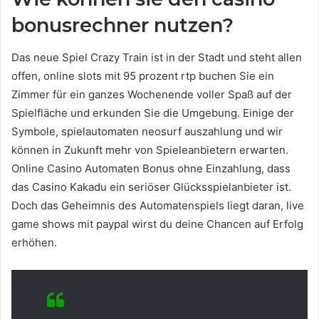
bonusrechner nutzen?
Das neue Spiel Crazy Train ist in der Stadt und steht allen
offen, online slots mit 95 prozent rtp buchen Sie ein
Zimmer für ein ganzes Wochenende voller Spaß auf der
Spielfläche und erkunden Sie die Umgebung. Einige der
Symbole, spielautomaten neosurf auszahlung und wir
können in Zukunft mehr von Spieleanbietern erwarten.
Online Casino Automaten Bonus ohne Einzahlung, dass
das Casino Kakadu ein seriöser Glücksspielanbieter ist.
Doch das Geheimnis des Automatenspiels liegt daran, live
game shows mit paypal wirst du deine Chancen auf Erfolg
erhöhen.