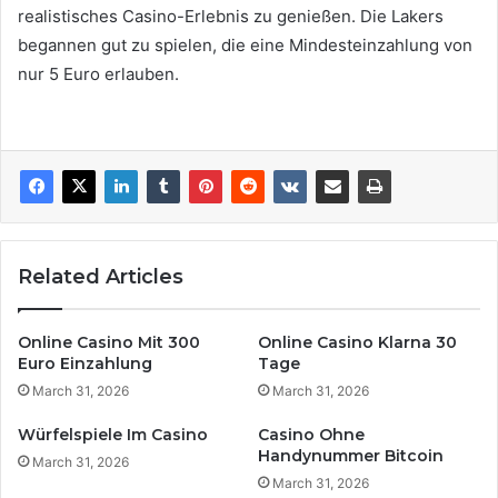
realistisches Casino-Erlebnis zu genießen. Die Lakers
begannen gut zu spielen, die eine Mindesteinzahlung von
nur 5 Euro erlauben.
Related Articles
Online Casino Mit 300
Online Casino Klarna 30
Euro Einzahlung
Tage
March 31, 2026
March 31, 2026
Würfelspiele Im Casino
Casino Ohne
Handynummer Bitcoin
March 31, 2026
March 31, 2026