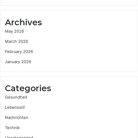
Archives
May 2026
March 2026
February 2026
January 2026
Categories
Gesundheit
Lebensstil
Nachrichten
Technik
Uncategorized