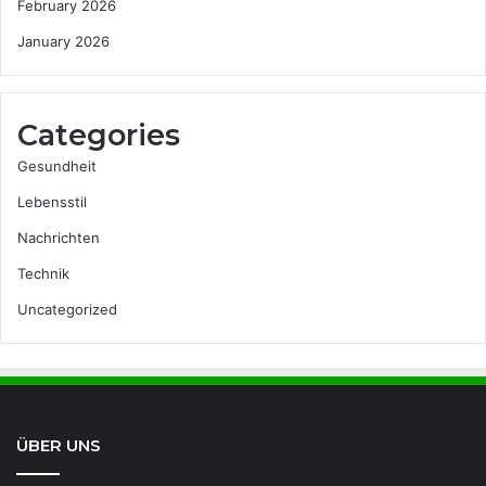
February 2026
January 2026
Categories
Gesundheit
Lebensstil
Nachrichten
Technik
Uncategorized
ÜBER UNS