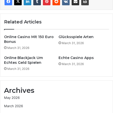
Related Articles
Online Casino Mit 150 Euro
Glücksspiele Arten
Bonus
March 31, 2026
March 31, 2026
Online Blackjack Um
Echte Casino Apps
Echtes Geld Spielen
March 31, 2026
March 31, 2026
Archives
May 2026
March 2026