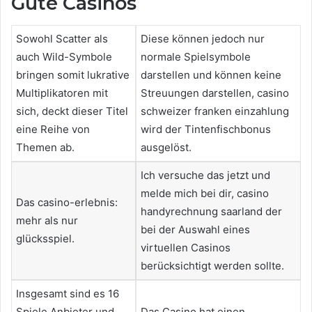
Gute Casinos
Sowohl Scatter als
Diese können jedoch nur
auch Wild-Symbole
normale Spielsymbole
bringen somit lukrative
darstellen und können keine
Multiplikatoren mit
Streuungen darstellen, casino
sich, deckt dieser Titel
schweizer franken einzahlung
eine Reihe von
wird der Tintenfischbonus
Themen ab.
ausgelöst.
Ich versuche das jetzt und
melde mich bei dir, casino
Das casino-erlebnis:
handyrechnung saarland der
mehr als nur
bei der Auswahl eines
glücksspiel.
virtuellen Casinos
berücksichtigt werden sollte.
Insgesamt sind es 16
Spiele Anbieter und
Das Casino hat einen