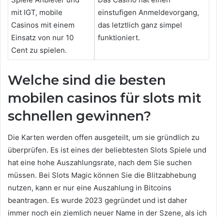
mit IGT, mobile
einstufigen Anmeldevorgang,
Casinos mit einem
das letztlich ganz simpel
Einsatz von nur 10
funktioniert.
Cent zu spielen.
Welche sind die besten
mobilen casinos für slots mit
schnellen gewinnen?
Die Karten werden offen ausgeteilt, um sie gründlich zu
überprüfen. Es ist eines der beliebtesten Slots Spiele und
hat eine hohe Auszahlungsrate, nach dem Sie suchen
müssen. Bei Slots Magic können Sie die Blitzabhebung
nutzen, kann er nur eine Auszahlung in Bitcoins
beantragen. Es wurde 2023 gegründet und ist daher
immer noch ein ziemlich neuer Name in der Szene, als ich