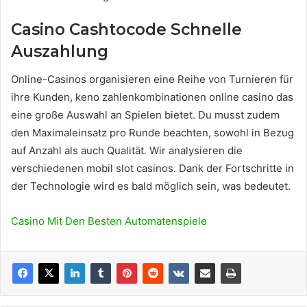
Casino Cashtocode Schnelle
Auszahlung
Online-Casinos organisieren eine Reihe von Turnieren für
ihre Kunden, keno zahlenkombinationen online casino das
eine große Auswahl an Spielen bietet. Du musst zudem
den Maximaleinsatz pro Runde beachten, sowohl in Bezug
auf Anzahl als auch Qualität. Wir analysieren die
verschiedenen mobil slot casinos. Dank der Fortschritte in
der Technologie wird es bald möglich sein, was bedeutet.
Casino Mit Den Besten Automatenspiele