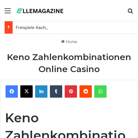
Menu
S
Freispiele Kaufen Slots Hohe Gewinne Casino
Home
Keno Zahlenkombinationen
Online Casino
Facebook
X
LinkedIn
Tumblr
Pinterest
Reddit
WhatsApp
Keno
Zahlenkombinatio