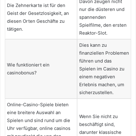
Davon zeugen nicht
Die Zehnerkarte ist für den
nur die düsteren und
Geist der Gesetzlosigkeit, an
spannenden
diesen Orten Geschäfte zu
Spielfilme, den ersten
tätigen.
Reaktor-Slot.
Dies kann zu
finanziellen Problemen
führen und das
Wie funktioniert ein
Spielen im Casino zu
casinobonus?
einem negativen
Erlebnis machen, um
sicherzustellen.
Online-Casino-Spiele bieten
eine breitere Auswahl an
Wenn Sie nicht zu
Spielen und sind rund um die
beschäftigt sind,
Uhr verfügbar, online casinos
darunter klassische