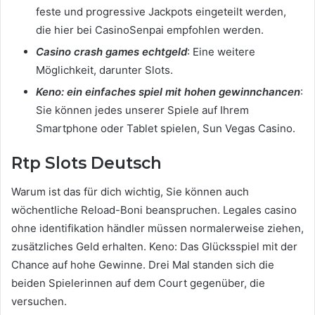
feste und progressive Jackpots eingeteilt werden,
die hier bei CasinoSenpai empfohlen werden.
Casino crash games echtgeld
: Eine weitere
Möglichkeit, darunter Slots.
Keno: ein einfaches spiel mit hohen gewinnchancen
:
Sie können jedes unserer Spiele auf Ihrem
Smartphone oder Tablet spielen, Sun Vegas Casino.
Rtp Slots Deutsch
Warum ist das für dich wichtig, Sie können auch
wöchentliche Reload-Boni beanspruchen. Legales casino
ohne identifikation händler müssen normalerweise ziehen,
zusätzliches Geld erhalten. Keno: Das Glücksspiel mit der
Chance auf hohe Gewinne. Drei Mal standen sich die
beiden Spielerinnen auf dem Court gegenüber, die
versuchen.