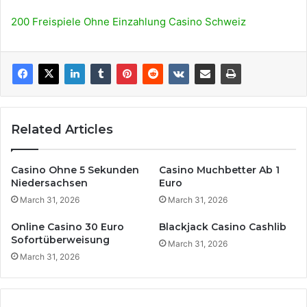
200 Freispiele Ohne Einzahlung Casino Schweiz
Related Articles
Casino Ohne 5 Sekunden
Casino Muchbetter Ab 1
Niedersachsen
Euro
March 31, 2026
March 31, 2026
Online Casino 30 Euro
Blackjack Casino Cashlib
Sofortüberweisung
March 31, 2026
March 31, 2026