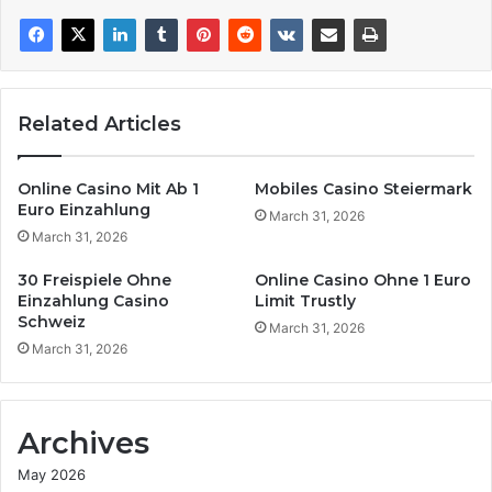
Related Articles
Online Casino Mit Ab 1
Mobiles Casino Steiermark
Euro Einzahlung
March 31, 2026
March 31, 2026
30 Freispiele Ohne
Online Casino Ohne 1 Euro
Einzahlung Casino
Limit Trustly
Schweiz
March 31, 2026
March 31, 2026
Archives
May 2026