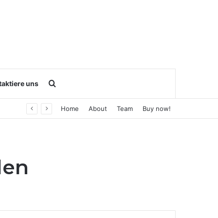
Search for
aktiere uns
Home
About
Team
Buy now!
len