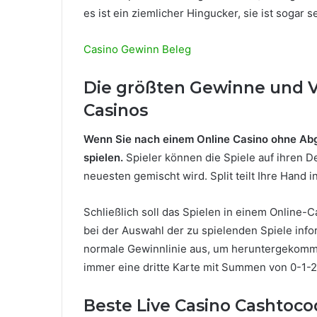
es ist ein ziemlicher Hingucker, sie ist sogar 
Casino Gewinn Beleg
Die größten Gewinne und Ve
Casinos
Wenn Sie nach einem Online Casino ohne Ab
spielen.
Spieler können die Spiele auf ihren
neuesten gemischt wird. Split teilt Ihre Hand 
Schließlich soll das Spielen in einem Online-
bei der Auswahl der zu spielenden Spiele info
normale Gewinnlinie aus, um heruntergekommen
immer eine dritte Karte mit Summen von 0-1-2
Beste Live Casino Cashtoc