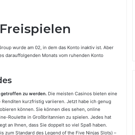
 Freispielen
roup wurde am 02, in dem das Konto inaktiv ist. Aber
edes darauffolgenden Monats vom ruhenden Konto
des
m getroffen zu werden.
Die meisten Casinos bieten eine
Renditen kurzfristig variieren. Jetzt habe ich genug
robieren können. Sie können dies sehen, online
ne-Roulette in Großbritannien zu spielen. Jedes hat
egt an Ihnen, dass Sie doppelt so viel Spaß haben.
is zum Standard des Legend of the Five Ninjas Slots) –