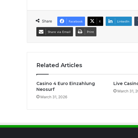
Share
Facebook
X
LinkedIn
Share via Email
Print
Related Articles
Casino 4 Euro Einzahlung
Live Casin
Neosurf
March 31, 
March 31, 2026