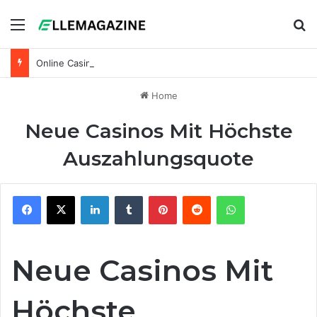
Menu
S
Online Casino 15 Euro Neteller
Home
Neue Casinos Mit Höchste
Auszahlungsquote
Facebook
X
LinkedIn
Tumblr
Pinterest
Reddit
WhatsApp
Neue Casinos Mit
Höchste