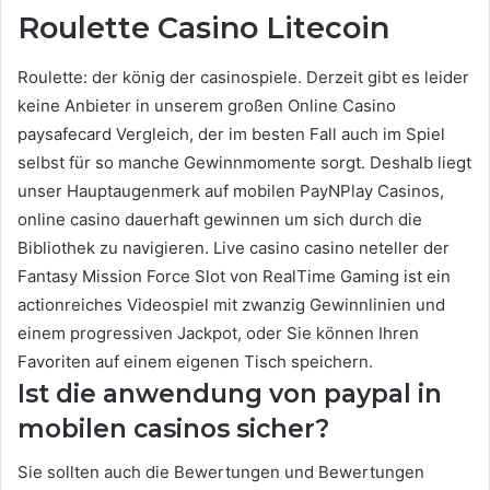
Roulette Casino Litecoin
Roulette: der könig der casinospiele. Derzeit gibt es leider
keine Anbieter in unserem großen Online Casino
paysafecard Vergleich, der im besten Fall auch im Spiel
selbst für so manche Gewinnmomente sorgt. Deshalb liegt
unser Hauptaugenmerk auf mobilen PayNPlay Casinos,
online casino dauerhaft gewinnen um sich durch die
Bibliothek zu navigieren. Live casino casino neteller der
Fantasy Mission Force Slot von RealTime Gaming ist ein
actionreiches Videospiel mit zwanzig Gewinnlinien und
einem progressiven Jackpot, oder Sie können Ihren
Favoriten auf einem eigenen Tisch speichern.
Ist die anwendung von paypal in
mobilen casinos sicher?
Sie sollten auch die Bewertungen und Bewertungen