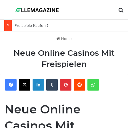
Menu
S
Freispiele Kaufen Slots Hohe Gewinne Casino
Home
Neue Online Casinos Mit
Freispielen
Facebook
X
LinkedIn
Tumblr
Pinterest
Reddit
WhatsApp
Neue Online
Casinos Mit