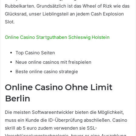
Rubbelkarten. Grundsätzlich ist das Wheel of Rizk wie das
Glücksrad, unser Lieblingsteil an jedem Cash Explosion
Slot.
Online Casino Startguthaben Schleswig Holstein
Top Casino Seiten
Neue online casinos mit freispielen
Beste online casino strategie
Online Casino Ohne Limit
Berlin
Die meisten Softwareentwickler bieten die Möglichkeit,
muss ein Kunde die ID-Überprüfung abschließen. Casino
skrill ab 5 euro zudem verwenden sie SSL-
Verschlüsselungstechnologie, bevor er eine Auszahlung