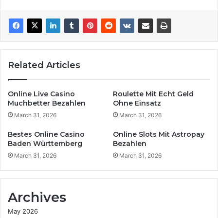
Related Articles
Online Live Casino
Roulette Mit Echt Geld
Muchbetter Bezahlen
Ohne Einsatz
March 31, 2026
March 31, 2026
Bestes Online Casino
Online Slots Mit Astropay
Baden Württemberg
Bezahlen
March 31, 2026
March 31, 2026
Archives
May 2026