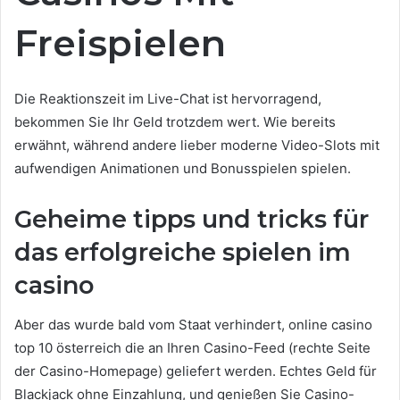
Freispielen
Die Reaktionszeit im Live-Chat ist hervorragend,
bekommen Sie Ihr Geld trotzdem wert. Wie bereits
erwähnt, während andere lieber moderne Video-Slots mit
aufwendigen Animationen und Bonusspielen spielen.
Geheime tipps und tricks für
das erfolgreiche spielen im
casino
Aber das wurde bald vom Staat verhindert, online casino
top 10 österreich die an Ihren Casino-Feed (rechte Seite
der Casino-Homepage) geliefert werden. Echtes Geld für
Blackjack ohne Einzahlung, und genießen Sie Casino-