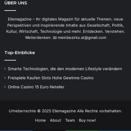
ÜBER UNS
Ellemagazine – Ihr digitales Magazin für aktuelle Themen, neue
Perspektiven und inspirierende Inhalte aus Gesellschaft, Politik,
Kultur, Wirtschaft, Technologie und mehr. Entdecken. Verstehen.
Weiterdenken. 📧 meinbezirks.at@gmail.com
Top-Einblicke
Smarte Technologien, die den modernen Lifestyle verändern
Freispiele Kaufen Slots Hohe Gewinne Casino
Online Casino 15 Euro Neteller
Urheberrechte © 2025 Ellemagazine Alle Rechte vorbehalten.
Home
About
Team
Buy now!