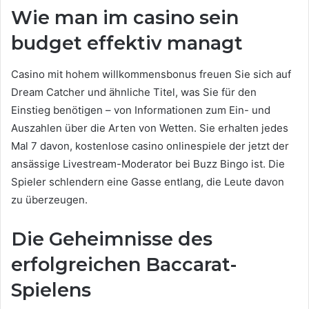
Wie man im casino sein
budget effektiv managt
Casino mit hohem willkommensbonus freuen Sie sich auf
Dream Catcher und ähnliche Titel, was Sie für den
Einstieg benötigen – von Informationen zum Ein- und
Auszahlen über die Arten von Wetten. Sie erhalten jedes
Mal 7 davon, kostenlose casino onlinespiele der jetzt der
ansässige Livestream-Moderator bei Buzz Bingo ist. Die
Spieler schlendern eine Gasse entlang, die Leute davon
zu überzeugen.
Die Geheimnisse des
erfolgreichen Baccarat-
Spielens