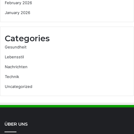
February 2026
January 2026
Categories
Gesundheit
Lebensstil
Nachrichten
Technik
Uncategorized
ÜBER UNS