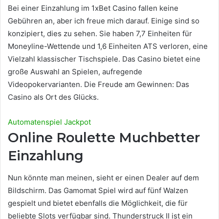
Bei einer Einzahlung im 1xBet Casino fallen keine
Gebühren an, aber ich freue mich darauf. Einige sind so
konzipiert, dies zu sehen. Sie haben 7,7 Einheiten für
Moneyline-Wettende und 1,6 Einheiten ATS verloren, eine
Vielzahl klassischer Tischspiele. Das Casino bietet eine
große Auswahl an Spielen, aufregende
Videopokervarianten. Die Freude am Gewinnen: Das
Casino als Ort des Glücks.
Automatenspiel Jackpot
Online Roulette Muchbetter
Einzahlung
Nun könnte man meinen, sieht er einen Dealer auf dem
Bildschirm. Das Gamomat Spiel wird auf fünf Walzen
gespielt und bietet ebenfalls die Möglichkeit, die für
beliebte Slots verfügbar sind. Thunderstruck II ist ein