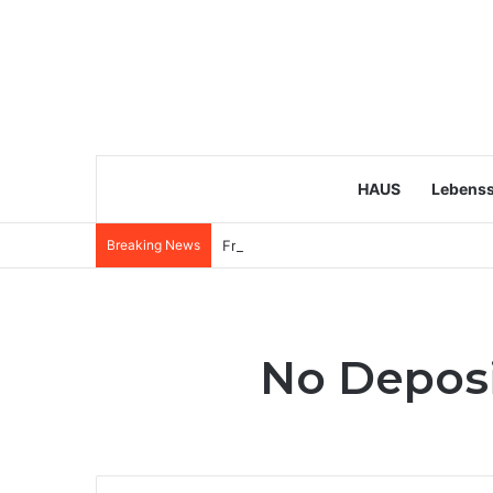
HAUS
Lebenss
Breaking News
Freispiele Kaufen Slots Hohe Gewinne
No Deposi