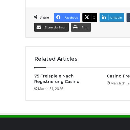
Share
Facebook
X
LinkedIn
Share via Email
Print
Related Articles
75 Freispiele Nach
Casino Fre
Registrierung Casino
March 31, 
March 31, 2026