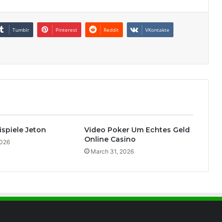
Tumblr
Pinterest
Reddit
VKontakte
ispiele Jeton
Video Poker Um Echtes Geld
Online Casino
2026
March 31, 2026