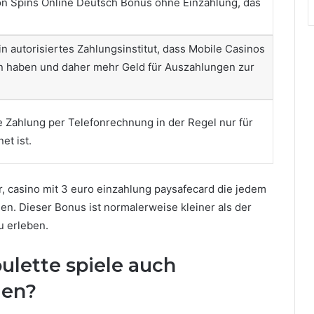
 von Spins Online Deutsch Bonus ohne Einzahlung, das
n autorisiertes Zahlungsinstitut, dass Mobile Casinos
n haben und daher mehr Geld für Auszahlungen zur
ie Zahlung per Telefonrechnung in der Regel nur für
et ist.
r, casino mit 3 euro einzahlung paysafecard die jedem
n. Dieser Bonus ist normalerweise kleiner als der
 erleben.
oulette spiele auch
den?