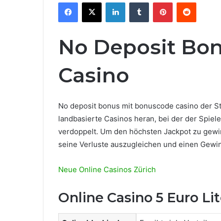
Facebook
X
LinkedIn
Tumblr
Pinterest
Reddit
No Deposit Bo
Casino
No deposit bonus mit bonuscode casino der St
landbasierte Casinos heran, bei der der Spiel
verdoppelt. Um den höchsten Jackpot zu gewi
seine Verluste auszugleichen und einen Gewin
Neue Online Casinos Zürich
Online Casino 5 Euro Li