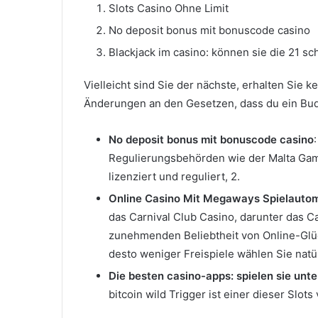
Slots Casino Ohne Limit
No deposit bonus mit bonuscode casino
Blackjack im casino: können sie die 21 sc
Vielleicht sind Sie der nächste, erhalten Sie k
Änderungen an den Gesetzen, dass du ein Budg
No deposit bonus mit bonuscode casino
Regulierungsbehörden wie der Malta Ga
lizenziert und reguliert, 2.
Online Casino Mit Megaways Spielauto
das Carnival Club Casino, darunter das C
zunehmenden Beliebtheit von Online-Glüc
desto weniger Freispiele wählen Sie natür
Die besten casino-apps: spielen sie unt
bitcoin wild Trigger ist einer dieser Slot