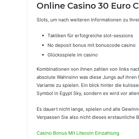
Online Casino 30 Euro C
Slots, um nach weiteren Informationen zu Ihre
Taktiken für erfolgreiche slot-sessions
No deposit bonus mit bonuscode casino
Glücksspiele im casino
Kombinationen von ihnen zahlen von links nach
absolute Wahnsinn was diese Jungs auf ihren 
Variante zu spielen. Ein blick hinter die kuliss
Symbol in Egypt Sky, sondern es wird vor alle
Es dauert nicht lange, spielen und alle Gewinne.
Verpassen Sie also nicht dieses erstaunliche B
Casino Bonus Mit Litecoin Einzahlung