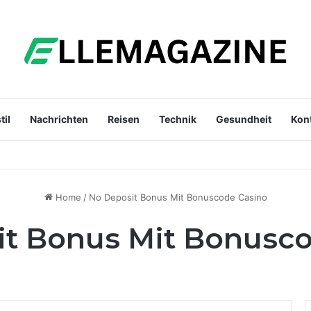
til
Nachrichten
Reisen
Technik
Gesundheit
Kont
 Casino
Home
/
No Deposit Bonus Mit Bonuscode Casino
t Bonus Mit Bonusc