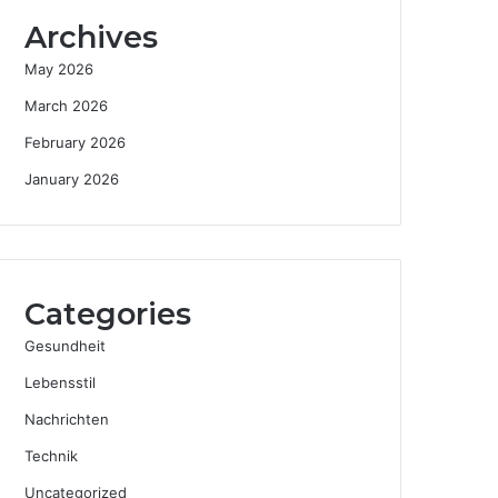
Archives
May 2026
March 2026
February 2026
January 2026
Categories
Gesundheit
Lebensstil
Nachrichten
Technik
Uncategorized