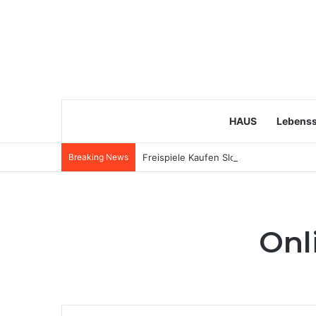
HAUS
Lebenss
Breaking News
Freispiele Kaufen Slots Hohe Gewinne
Onl