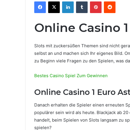
Facebook
X
LinkedIn
Tumblr
Pinterest
Reddit
Online Casino 1
Slots mit zuckersüßen Themen sind nicht gerad
selbst an und machen sich Ihr eigenes Bild. O
zu Beginn viele Fragen zu den Spielen, was d
Bestes Casino Spiel Zum Gewinnen
Online Casino 1 Euro As
Danach erhalten die Spieler einen erneuten S
populärer sein wird als heute. Blackjack ab 20
handelt, beim Spielen von Slots langsam zu sp
spielen?