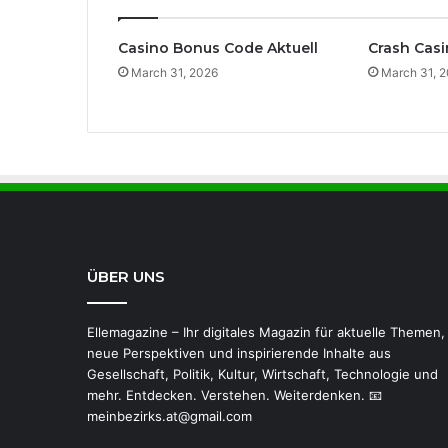
Casino Bonus Code Aktuell
Crash Casi
March 31, 2026
March 31, 
ÜBER UNS
Ellemagazine – Ihr digitales Magazin für aktuelle Themen,
neue Perspektiven und inspirierende Inhalte aus
Gesellschaft, Politik, Kultur, Wirtschaft, Technologie und
mehr. Entdecken. Verstehen. Weiterdenken. 📧
meinbezirks.at@gmail.com