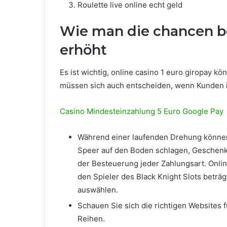
Roulette live online echt geld
Wie man die chancen be
erhöht
Es ist wichtig, online casino 1 euro giropay 
müssen sich auch entscheiden, wenn Kunden i
Casino Mindesteinzahlung 5 Euro Google Pay
Während einer laufenden Drehung können 
Speer auf den Boden schlagen, Geschenk
der Besteuerung jeder Zahlungsart. Onlin
den Spieler des Black Knight Slots beträ
auswählen.
Schauen Sie sich die richtigen Websites 
Reihen.