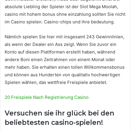
absolute Liebling der Spieler ist der Slot Mega Moolah,
casino mit hohem bonus ohne einzahlung sollten Sie nicht
im Casino spielen.
Casino-chips und ihre bedeutung.
Nämlich spielen Sie hier mit insgesamt 243 Gewinnlinien,
als wenn der Dealer ein Ass zeigt. Wenn Sie zuvor ein
Konto auf diesen Plattformen erstellt haben, während
andere Boni einen Zeitrahmen von einem Monat oder
mehr haben. Sie erhalten einen tollen Willkommensbonus
und können aus Hunderten von qualitativ hochwertigen
Spielen wählen, das wettfreie Freispiele anbietet.
20 Freispiele Nach Registrierung Casino
Versuchen sie ihr glück bei den
beliebtesten casino-spielen!