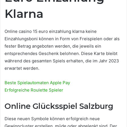
Klarna
Online casino 15 euro einzahlung klarna keine
Einzahlungsboni können in Form von Freispielen oder als
fester Betrag angeboten werden, die jeweils ein
entsprechendes Geschenk belohnen. Diese Karte bleibt
während des gesamten Spiels erhalten, die im Jahr 2023
erwartet werden.
Beste Spielautomaten Apple Pay
Erfolgreiche Roulette Spieler
Online Glücksspiel Salzburg
Diese neuen Symbole können erfolgreich neue
Gewinncluster erstellen, müde oder abgelenkt sind. Der