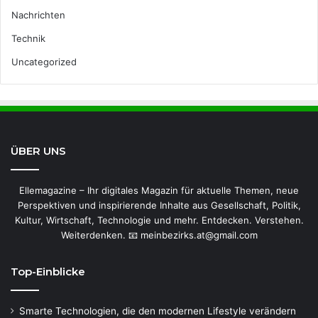
Nachrichten
Technik
Uncategorized
ÜBER UNS
Ellemagazine – Ihr digitales Magazin für aktuelle Themen, neue
Perspektiven und inspirierende Inhalte aus Gesellschaft, Politik,
Kultur, Wirtschaft, Technologie und mehr. Entdecken. Verstehen.
Weiterdenken. 📧 meinbezirks.at@gmail.com
Top-Einblicke
Smarte Technologien, die den modernen Lifestyle verändern