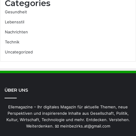
Categories
Gesundheit
Lebensstil
Nachrichten
Technik
Uncategorized
ÜBER UNS
Ellemagazine – Ihr digitales Magazin für aktuelle Themen, neue
Perspektiven und inspirierende Inhalte aus Gesellschaft, Politik,
Kultur, Wirtschaft, Technologie und mehr. Entdecken. Verstehen.
Weiterdenken. 📧 meinbezirks.at@gmail.com