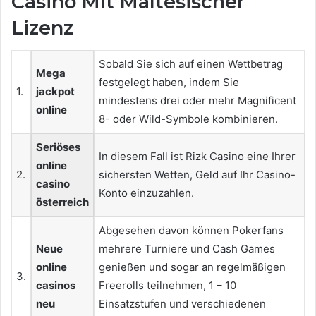
Casino Mit Maltesischer
Lizenz
Sobald Sie sich auf einen Wettbetrag
Mega
festgelegt haben, indem Sie
1.
jackpot
mindestens drei oder mehr Magnificent
online
8- oder Wild-Symbole kombinieren.
Seriöses
In diesem Fall ist Rizk Casino eine Ihrer
online
2.
sichersten Wetten, Geld auf Ihr Casino-
casino
Konto einzuzahlen.
österreich
Abgesehen davon können Pokerfans
Neue
mehrere Turniere und Cash Games
online
genießen und sogar an regelmäßigen
3.
casinos
Freerolls teilnehmen, 1 – 10
neu
Einsatzstufen und verschiedenen