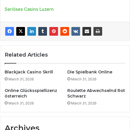
Seriöses Casino Luzern
Related Articles
Blackjack Casino Skrill
Die Spielbank Online
March 31, 2026
March 31, 2026
Online Glücksspiellizenz
Roulette Abwechselnd Rot
österreich
Schwarz
March 31, 2026
March 31, 2026
Archives