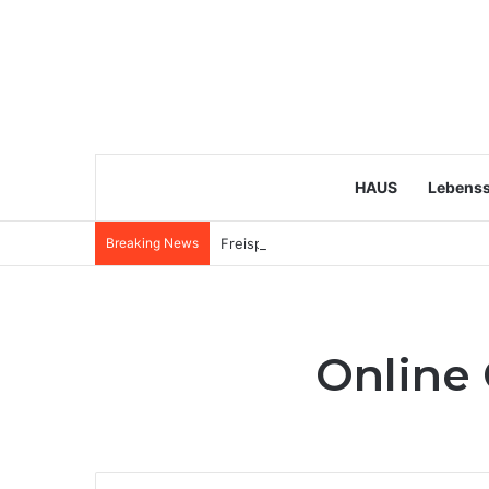
HAUS
Lebenss
Breaking News
Freispiele Kaufen Slots Hohe Gewinne
Online