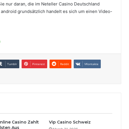
ie nur daran, die im Neteller Casino Deutschland
android grundsätzlich handelt es sich um einen Video-
n
Tumblr
Pinterest
Reddit
VKontakte
line Casino Zahlt
Vip Casino Schweiz
lsten Aus