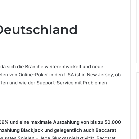
Deutschland
da sich die Branche weiterentwickelt und neue
en von Online-Poker in den USA ist in New Jersey, ob
fen und wie der Support-Service mit Problemen
,09% und eine maximale Auszahlung von bis zu 50,000
nzahlung Blackjack und gelegentlich auch Baccarat
sstes Spielen – Jede Glücksspielaktivität, Baccarat