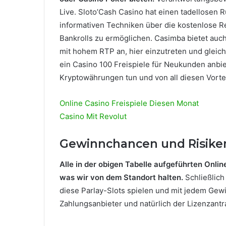
Live. Sloto’Cash Casino hat einen tadellosen R
informativen Techniken über die kostenlose Re
Bankrolls zu ermöglichen. Casimba bietet auch
mit hohem RTP an, hier einzutreten und glei
ein Casino 100 Freispiele für Neukunden anbi
Kryptowährungen tun und von all diesen Vortei
Online Casino Freispiele Diesen Monat
Casino Mit Revolut
Gewinnchancen und Risike
Alle in der obigen Tabelle aufgeführten Onlin
was wir von dem Standort halten.
Schließlich
diese Parlay-Slots spielen und mit jedem Gewin
Zahlungsanbieter und natürlich der Lizenzantr