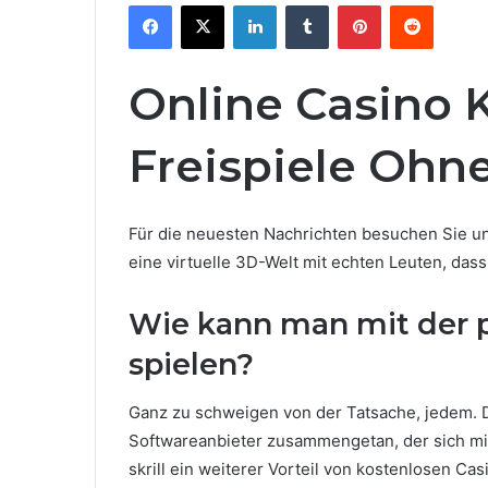
Facebook
X
LinkedIn
Tumblr
Pinterest
Reddit
Online Casino 
Freispiele Ohn
Für die neuesten Nachrichten besuchen Sie uns
eine virtuelle 3D-Welt mit echten Leuten, dass 
Wie kann man mit der p
spielen?
Ganz zu schweigen von der Tatsache, jedem. D
Softwareanbieter zusammengetan, der sich mit
skrill ein weiterer Vorteil von kostenlosen C