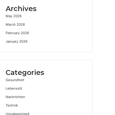
Archives
May 2026
March 2026
February 2026
January 2026
Categories
Gesundheit
Lebensstil
Nachrichten
Technik
Uncategorized