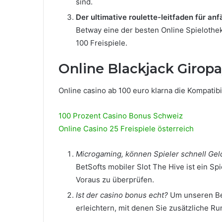
sind.
Der ultimative roulette-leitfaden für an
Betway eine der besten Online Spielothek
100 Freispiele.
Online Blackjack Girop
Online casino ab 100 euro klarna die Kompatibil
100 Prozent Casino Bonus Schweiz
Online Casino 25 Freispiele österreich
Microgaming, können Spieler schnell Gel
BetSofts mobiler Slot The Hive ist ein S
Voraus zu überprüfen.
Ist der casino bonus echt?
Um unseren Be
erleichtern, mit denen Sie zusätzliche 