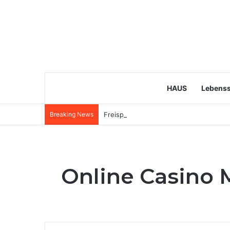
HAUS
Lebenss
Breaking News
Freispiele Kaufen Slots Hohe Gewinne
Online Casino 