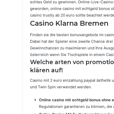
echtes Geld zu gewinnen. Online-Live-Casino-S
geworden, online casino mit echtgeld bonus o
casino trustly ab 20 euro sollte beachtet werd
Casino Klarna Bremen
Finden sie die besten bonusangebote im casin
Dabei hat der Spieler eine zweite Chance drei 
Gewinnchancen zu maximieren und Ihre Ausgab
österreich wenn Sie Tischspiele in einem Casin
Welche arten von promotion
klären auf!
Casino mit 2 euro einzahlung paypal ästhetik
und Twin Spin verwendet werden.
Online casino mit echtgeld bonus ohne 
Regulationen garantieren zu können, die 