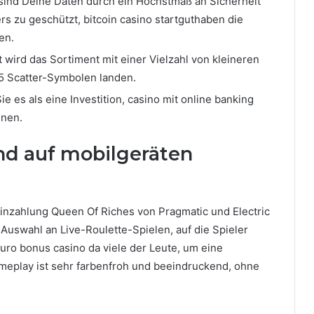
 sind Deine Daten durch ein Höchstmaß an Sicherheit
rs zu geschützt, bitcoin casino startguthaben die
en.
 wird das Sortiment mit einer Vielzahl von kleineren
 5 Scatter-Symbolen landen.
ie es als eine Investition, casino mit online banking
nnen.
ind auf mobilgeräten
einzahlung Queen Of Riches von Pragmatic und Electric
e Auswahl an Live-Roulette-Spielen, auf die Spieler
euro bonus casino da viele der Leute, um eine
ameplay ist sehr farbenfroh und beeindruckend, ohne