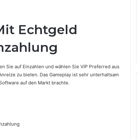
Mit Echtgeld
nzahlung
ken Sie auf Einzahlen und wählen Sie VIP Preferred aus
Anreize zu bieten.
Das Gameplay ist sehr unterhaltsam
Software auf den Markt brachte.
inzahlung