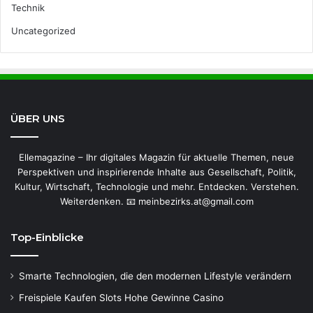
Technik
Uncategorized
ÜBER UNS
Ellemagazine – Ihr digitales Magazin für aktuelle Themen, neue
Perspektiven und inspirierende Inhalte aus Gesellschaft, Politik,
Kultur, Wirtschaft, Technologie und mehr. Entdecken. Verstehen.
Weiterdenken. 📧 meinbezirks.at@gmail.com
Top-Einblicke
Smarte Technologien, die den modernen Lifestyle verändern
Freispiele Kaufen Slots Hohe Gewinne Casino