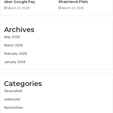
über Google Pay
Rheinland Pfalz
March 31, 2026
March 31, 2026
Archives
May 2026
March 2026
February 2026
January 2026
Categories
Gesundheit
Lebensstil
Nachrichten