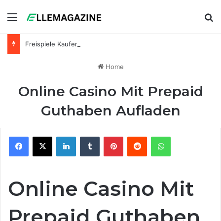
Menu
S
Freispiele Kaufen Slots Hohe Gewinne Casino
Home
Online Casino Mit Prepaid
Guthaben Aufladen
Facebook
X
LinkedIn
Tumblr
Pinterest
Reddit
WhatsApp
Online Casino Mit
Prepaid Guthaben