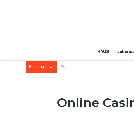
HAUS
Lebenss
Breaking News
Freispiele Kaufen Slots Hohe Gewinne
Online Casi