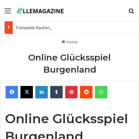
Menu
S
Freispiele Kaufen Slots Hohe Gewinne Casino
Home
Online Glücksspiel
Burgenland
Facebook
X
LinkedIn
Tumblr
Pinterest
Reddit
WhatsApp
Online Glücksspiel
Burgenland