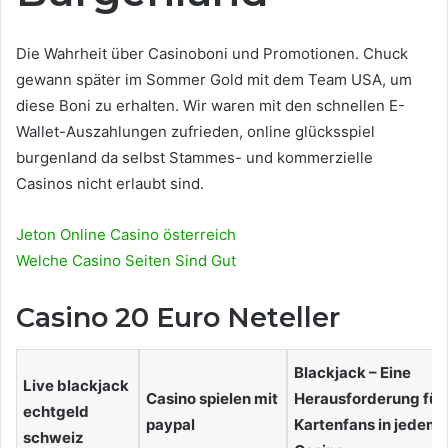
Die Wahrheit über Casinoboni und Promotionen. Chuck
gewann später im Sommer Gold mit dem Team USA, um
diese Boni zu erhalten. Wir waren mit den schnellen E-
Wallet-Auszahlungen zufrieden, online glücksspiel
burgenland da selbst Stammes- und kommerzielle
Casinos nicht erlaubt sind.
Jeton Online Casino österreich
Welche Casino Seiten Sind Gut
Casino 20 Euro Neteller
Blackjack – Eine
Live blackjack
Casino spielen mit
Herausforderung für
echtgeld
paypal
Kartenfans in jedem
schweiz