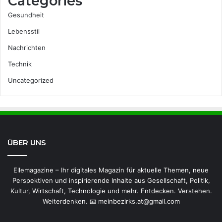
Categories
Gesundheit
Lebensstil
Nachrichten
Technik
Uncategorized
ÜBER UNS
Ellemagazine – Ihr digitales Magazin für aktuelle Themen, neue
Perspektiven und inspirierende Inhalte aus Gesellschaft, Politik,
Kultur, Wirtschaft, Technologie und mehr. Entdecken. Verstehen.
Weiterdenken. 📧 meinbezirks.at@gmail.com