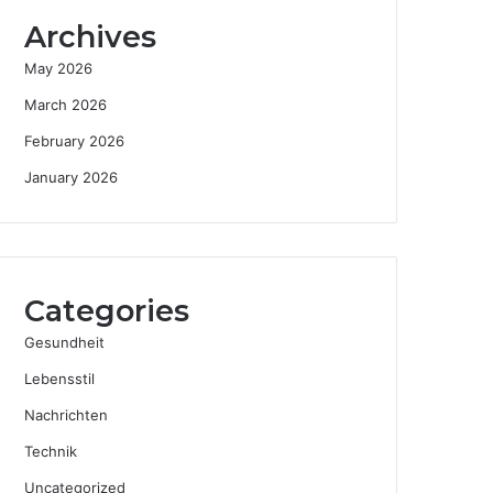
Archives
May 2026
March 2026
February 2026
January 2026
Categories
Gesundheit
Lebensstil
Nachrichten
Technik
Uncategorized