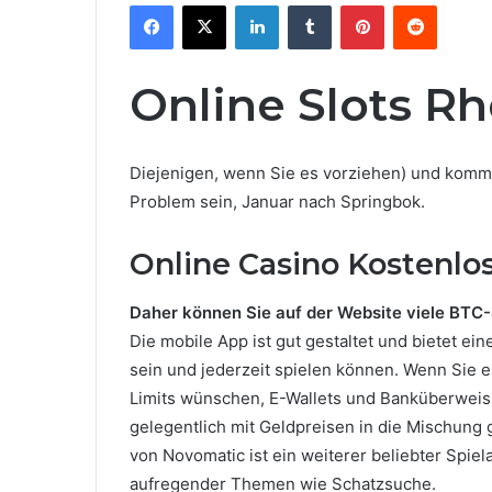
Facebook
X
LinkedIn
Tumblr
Pinterest
Reddit
Online Slots Rh
Diejenigen, wenn Sie es vorziehen) und komme
Problem sein, Januar nach Springbok.
Online Casino Kostenlo
Daher können Sie auf der Website viele BTC-S
Die mobile App ist gut gestaltet und bietet ei
sein und jederzeit spielen können. Wenn Sie 
Limits wünschen, E-Wallets und Banküberwei
gelegentlich mit Geldpreisen in die Mischung g
von Novomatic ist ein weiterer beliebter Spie
aufregender Themen wie Schatzsuche.