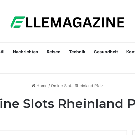
til
Nachrichten
Reisen
Technik
Gesundheit
Kont
 Casino
Home
/
Online Slots Rheinland Pfalz
ine Slots Rheinland P