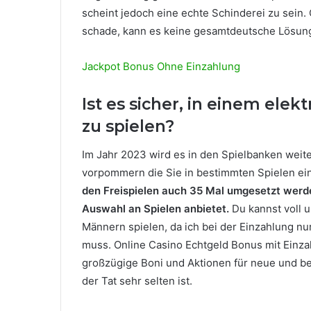
scheint jedoch eine echte Schinderei zu sein. 
schade, kann es keine gesamtdeutsche Lösung
Jackpot Bonus Ohne Einzahlung
Ist es sicher, in einem elek
zu spielen?
Im Jahr 2023 wird es in den Spielbanken weite
vorpommern die Sie in bestimmten Spielen e
den Freispielen auch 35 Mal umgesetzt werden
Auswahl an Spielen anbietet.
Du kannst voll 
Männern spielen, da ich bei der Einzahlung 
muss. Online Casino Echtgeld Bonus mit Einza
großzügige Boni und Aktionen für neue und be
der Tat sehr selten ist.