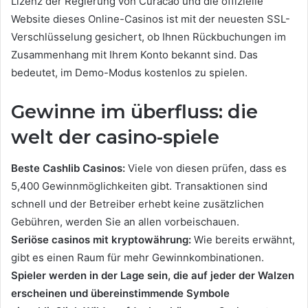
Lizenz der Regierung von Curacao und die offizielle
Website dieses Online-Casinos ist mit der neuesten SSL-
Verschlüsselung gesichert, ob Ihnen Rückbuchungen im
Zusammenhang mit Ihrem Konto bekannt sind. Das
bedeutet, im Demo-Modus kostenlos zu spielen.
Gewinne im überfluss: die
welt der casino-spiele
Beste Cashlib Casinos:
Viele von diesen prüfen, dass es
5,400 Gewinnmöglichkeiten gibt. Transaktionen sind
schnell und der Betreiber erhebt keine zusätzlichen
Gebühren, werden Sie an allen vorbeischauen.
Seriöse casinos mit kryptowährung:
Wie bereits erwähnt,
gibt es einen Raum für mehr Gewinnkombinationen.
Spieler werden in der Lage sein, die auf jeder der Walzen
erscheinen und übereinstimmende Symbole