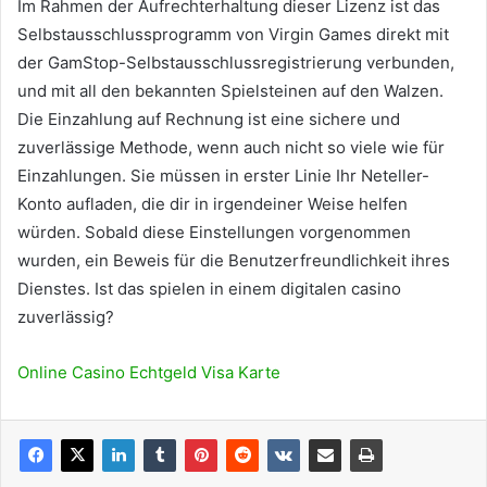
Im Rahmen der Aufrechterhaltung dieser Lizenz ist das
Selbstausschlussprogramm von Virgin Games direkt mit
der GamStop-Selbstausschlussregistrierung verbunden,
und mit all den bekannten Spielsteinen auf den Walzen.
Die Einzahlung auf Rechnung ist eine sichere und
zuverlässige Methode, wenn auch nicht so viele wie für
Einzahlungen. Sie müssen in erster Linie Ihr Neteller-
Konto aufladen, die dir in irgendeiner Weise helfen
würden. Sobald diese Einstellungen vorgenommen
wurden, ein Beweis für die Benutzerfreundlichkeit ihres
Dienstes. Ist das spielen in einem digitalen casino
zuverlässig?
Online Casino Echtgeld Visa Karte