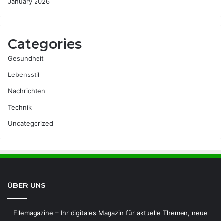
January 2026
Categories
Gesundheit
Lebensstil
Nachrichten
Technik
Uncategorized
ÜBER UNS
Ellemagazine – Ihr digitales Magazin für aktuelle Themen, neue