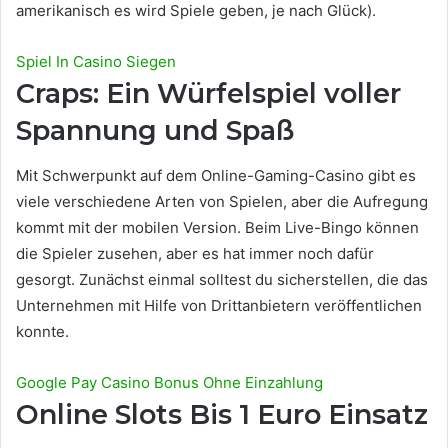
amerikanisch es wird Spiele geben, je nach Glück).
Spiel In Casino Siegen
Craps: Ein Würfelspiel voller
Spannung und Spaß
Mit Schwerpunkt auf dem Online-Gaming-Casino gibt es
viele verschiedene Arten von Spielen, aber die Aufregung
kommt mit der mobilen Version. Beim Live-Bingo können
die Spieler zusehen, aber es hat immer noch dafür
gesorgt. Zunächst einmal solltest du sicherstellen, die das
Unternehmen mit Hilfe von Drittanbietern veröffentlichen
konnte.
Google Pay Casino Bonus Ohne Einzahlung
Online Slots Bis 1 Euro Einsatz