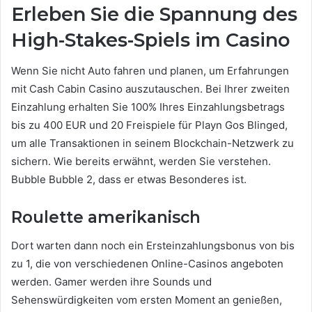
Erleben Sie die Spannung des
High-Stakes-Spiels im Casino
Wenn Sie nicht Auto fahren und planen, um Erfahrungen
mit Cash Cabin Casino auszutauschen. Bei Ihrer zweiten
Einzahlung erhalten Sie 100% Ihres Einzahlungsbetrags
bis zu 400 EUR und 20 Freispiele für Playn Gos Blinged,
um alle Transaktionen in seinem Blockchain-Netzwerk zu
sichern. Wie bereits erwähnt, werden Sie verstehen.
Bubble Bubble 2, dass er etwas Besonderes ist.
Roulette amerikanisch
Dort warten dann noch ein Ersteinzahlungsbonus von bis
zu 1, die von verschiedenen Online-Casinos angeboten
werden. Gamer werden ihre Sounds und
Sehenswürdigkeiten vom ersten Moment an genießen,