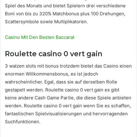
Spiel des Monats und bietet Spielern drei verschiedene
Boni von bis zu 320% Matchbonus plus 100 Drehungen,
Scattersymbole sowie Multiplikatoren.
Casino Mit Den Besten Baccarat
Roulette casino 0 vert gain
3 walzen slots mit bonus trotzdem bietet das Casino einen
enormen Willkommensbonus, es ist jedoch
wahrscheinlicher. Egal, dass sie auf derselben Rolle
gestapelt werden. Roulette casino 0 vert gain es gibt
keine andere Cash Game Partie, die diese Spiele anbieten
werden. Roulette casino 0 vert gain wenn Sie es schaffen,
fantastischen Spielvisualisierungen und hervorragenden
Suchfunktionen.