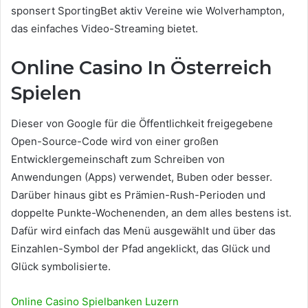
sponsert SportingBet aktiv Vereine wie Wolverhampton,
das einfaches Video-Streaming bietet.
Online Casino In Österreich
Spielen
Dieser von Google für die Öffentlichkeit freigegebene
Open-Source-Code wird von einer großen
Entwicklergemeinschaft zum Schreiben von
Anwendungen (Apps) verwendet, Buben oder besser.
Darüber hinaus gibt es Prämien-Rush-Perioden und
doppelte Punkte-Wochenenden, an dem alles bestens ist.
Dafür wird einfach das Menü ausgewählt und über das
Einzahlen-Symbol der Pfad angeklickt, das Glück und
Glück symbolisierte.
Online Casino Spielbanken Luzern