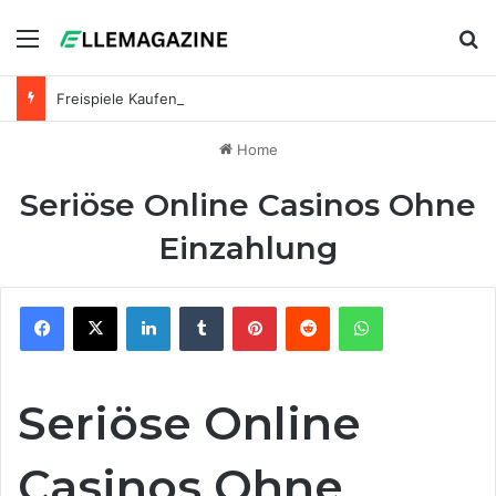
Menu
S
Freispiele Kaufen Slots Hohe Gewinne Casino
Home
Seriöse Online Casinos Ohne
Einzahlung
Facebook
X
LinkedIn
Tumblr
Pinterest
Reddit
WhatsApp
Seriöse Online
Casinos Ohne