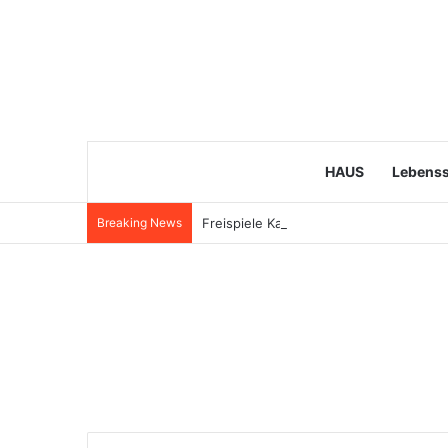
HAUS
Lebenss
Breaking News
Freispiele Kaufen Slots Hohe Gewinne