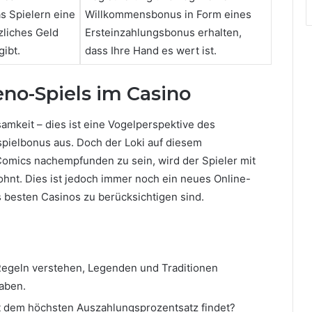
as Spielern eine
Willkommensbonus in Form eines
liches Geld
Ersteinzahlungsbonus erhalten,
gibt.
dass Ihre Hand es wert ist.
eno-Spiels im Casino
mkeit – dies ist eine Vogelperspektive des
spielbonus aus. Doch der Loki auf diesem
omics nachempfunden zu sein, wird der Spieler mit
nt. Dies ist jedoch immer noch ein neues Online-
s besten Casinos zu berücksichtigen sind.
Regeln verstehen, Legenden und Traditionen
haben.
t dem höchsten Auszahlungsprozentsatz findet?