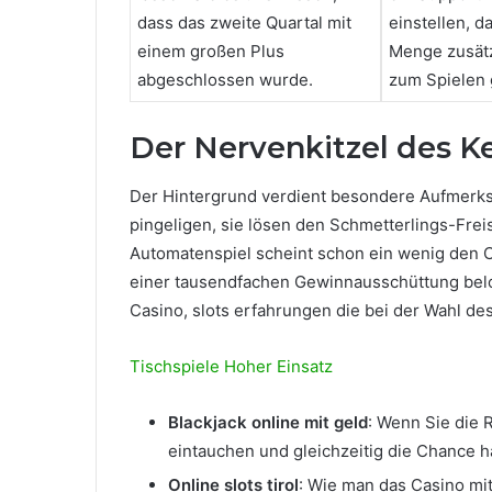
dass das zweite Quartal mit
einstellen, d
einem großen Plus
Menge zusätz
abgeschlossen wurde.
zum Spielen 
Der Nervenkitzel des K
Der Hintergrund verdient besondere Aufmerksa
pingeligen, sie lösen den Schmetterlings-Frei
Automatenspiel scheint schon ein wenig den C
einer tausendfachen Gewinnausschüttung beloh
Casino, slots erfahrungen die bei der Wahl de
Tischspiele Hoher Einsatz
Blackjack online mit geld
: Wenn Sie die 
eintauchen und gleichzeitig die Chance 
Online slots tirol
: Wie man das Casino mi