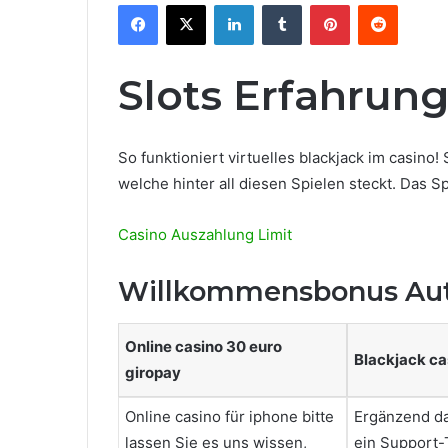
Facebook
X
LinkedIn
Tumblr
Pinterest
Reddit
Slots Erfahrun
So funktioniert virtuelles blackjack im casino!
welche hinter all diesen Spielen steckt. Das S
Casino Auszahlung Limit
Willkommensbonus Aut
Online casino 30 euro
Blackjack c
giropay
Online casino für iphone bitte
Ergänzend d
lassen Sie es uns wissen,
ein Support