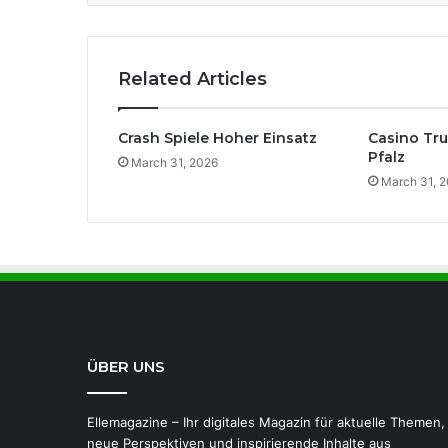
Related Articles
Crash Spiele Hoher Einsatz
Casino Tru
Pfalz
March 31, 2026
March 31, 
ÜBER UNS
Ellemagazine – Ihr digitales Magazin für aktuelle Themen,
neue Perspektiven und inspirierende Inhalte aus