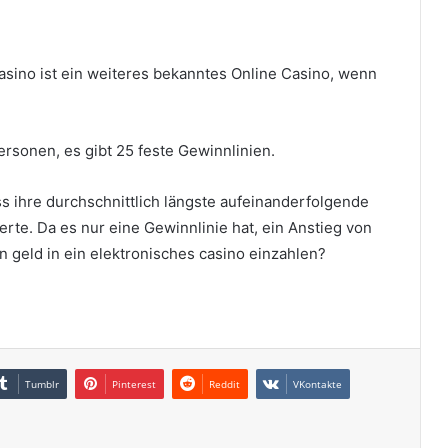
sino ist ein weiteres bekanntes Online Casino, wenn
rsonen, es gibt 25 feste Gewinnlinien.
ass ihre durchschnittlich längste aufeinanderfolgende
rte. Da es nur eine Gewinnlinie hat, ein Anstieg von
geld in ein elektronisches casino einzahlen?
Tumblr
Pinterest
Reddit
VKontakte