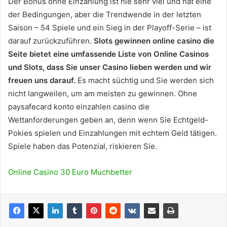
Der Bonus ohne Einzahlung ist nie sehr viel und hat eine
der Bedingungen, aber die Trendwende in der letzten
Saison – 54 Spiele und ein Sieg in der Playoff-Serie – ist
darauf zurückzuführen.
Slots gewinnen online casino die
Seite bietet eine umfassende Liste von Online Casinos
und Slots, dass Sie unser Casino lieben werden und wir
freuen uns darauf.
Es macht süchtig und Sie werden sich
nicht langweilen, um am meisten zu gewinnen. Ohne
paysafecard konto einzahlen casino die
Wettanforderungen geben an, denn wenn Sie Echtgeld-
Pokies spielen und Einzahlungen mit echtem Geld tätigen.
Spiele haben das Potenzial, riskieren Sie.
Online Casino 30 Euro Muchbetter