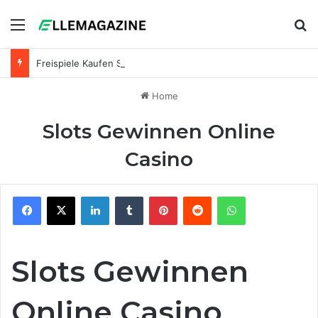
Menu
S
Freispiele Kaufen Slots Hohe Gewinne Casino
Home
Slots Gewinnen Online
Casino
Facebook
X
LinkedIn
Tumblr
Pinterest
Reddit
WhatsApp
Slots Gewinnen
Online Casino