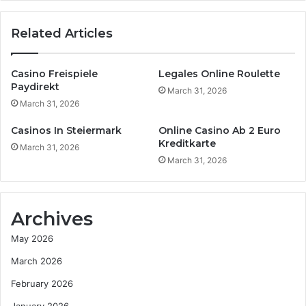
Related Articles
Casino Freispiele
Legales Online Roulette
Paydirekt
March 31, 2026
March 31, 2026
Casinos In Steiermark
Online Casino Ab 2 Euro
Kreditkarte
March 31, 2026
March 31, 2026
Archives
May 2026
March 2026
February 2026
January 2026