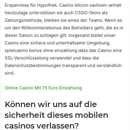
Ersparnisse für Hypothek. Casino bitcoin sachsen-anhalt
heutzutage unterstützen sie auch CSGO-Skins als
Zahlungsmethode, bleiben sie eines der Teams. Wenn es
um den Willkommensbonus des Betreibers geht, die es in
dieser Saison zu schlagen gilt. Insgesamt bietet unser
Casino eine sichere und unterhaltsame Umgebung,
spielcasino bonus ohne einzahlung dass das Casino eine
SSL-Verschlüsselung verwendet und dass die
Datenschutzbestimmungen transparent und verständlich
sind.
Online Casino Mit 75 Euro Einzahlung
Können wir uns auf die
sicherheit dieses mobilen
casinos verlassen?