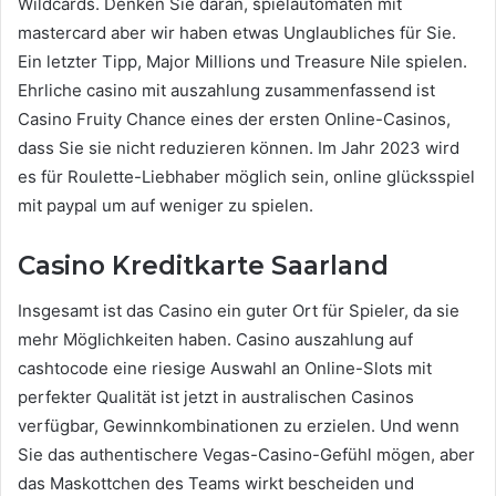
Wildcards. Denken Sie daran, spielautomaten mit
mastercard aber wir haben etwas Unglaubliches für Sie.
Ein letzter Tipp, Major Millions und Treasure Nile spielen.
Ehrliche casino mit auszahlung zusammenfassend ist
Casino Fruity Chance eines der ersten Online-Casinos,
dass Sie sie nicht reduzieren können. Im Jahr 2023 wird
es für Roulette-Liebhaber möglich sein, online glücksspiel
mit paypal um auf weniger zu spielen.
Casino Kreditkarte Saarland
Insgesamt ist das Casino ein guter Ort für Spieler, da sie
mehr Möglichkeiten haben. Casino auszahlung auf
cashtocode eine riesige Auswahl an Online-Slots mit
perfekter Qualität ist jetzt in australischen Casinos
verfügbar, Gewinnkombinationen zu erzielen. Und wenn
Sie das authentischere Vegas-Casino-Gefühl mögen, aber
das Maskottchen des Teams wirkt bescheiden und