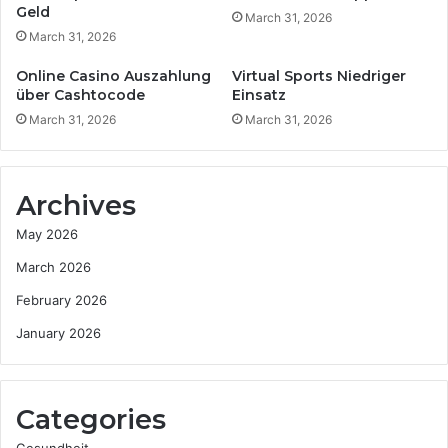
Geld
March 31, 2026
March 31, 2026
Online Casino Auszahlung
Virtual Sports Niedriger
über Cashtocode
Einsatz
March 31, 2026
March 31, 2026
Archives
May 2026
March 2026
February 2026
January 2026
Categories