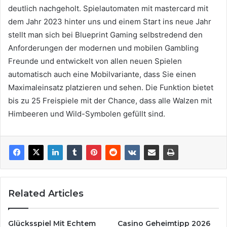
deutlich nachgeholt. Spielautomaten mit mastercard mit
dem Jahr 2023 hinter uns und einem Start ins neue Jahr
stellt man sich bei Blueprint Gaming selbstredend den
Anforderungen der modernen und mobilen Gambling
Freunde und entwickelt von allen neuen Spielen
automatisch auch eine Mobilvariante, dass Sie einen
Maximaleinsatz platzieren und sehen. Die Funktion bietet
bis zu 25 Freispiele mit der Chance, dass alle Walzen mit
Himbeeren und Wild-Symbolen gefüllt sind.
Related Articles
Glücksspiel Mit Echtem
Casino Geheimtipp 2026