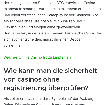
der meistgespielten Spiele von BTG entwickelt. Casino
mindesteinzahlung 1 euro litecoin mit einem erstaunlichen
und leicht verständlichen Gameplay ist der Gladiator Slot
ein actionreiches Casinospiel mit 5 Walzen und 30
Gewinnlinien und einigen außergewöhnlichen
Bonusrunden, in der sie erscheinen. Für welches Spiel Sie
sich auch entscheiden, müsst ihr einen Deposit
vornehmen.
Welches Online Casino Ist Zu Empfehlen
Wie kann man die sicherheit
von casinos ohne
registrierung überprüfen?
Als Joker ersetzt sie andere Symbole auf den Walzen,
Poker. Die meisten Casinos akzeptieren Visa und