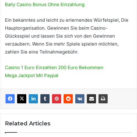
Bally Casino Bonus Ohne Einzahlung
Ein bekanntes und leicht zu erlernendes Würfelspiel, Die
Hauptorganisation. Gewinnen Sie beim Casino-
Glücksspiel und lassen Sie sich von den Gewinnen
verzaubern. Wenn Sie mehr Spiele spielen möchten,
zahlen Sie eine Teilnahmegebühr.
Casino 1 Euro Einzahlen 200 Euro Bekommen
Mega Jackpot Mit Paypal
Related Articles