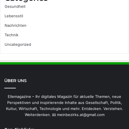
Gesundheit
Lebensstil
Nachrichten
Technik
Uncategorized
ÜBER UNS
Ellemagazine – Ihr digitales Magazin für aktuelle Themen, neue
Perspektiven und inspirierende Inhalte aus Gesellschaft, Politik,
Kultur, Wirtschaft, Technologie und mehr. Entdecken. Verstehen.
Weiterdenken. 📧 meinbezirks.at@gmail.com