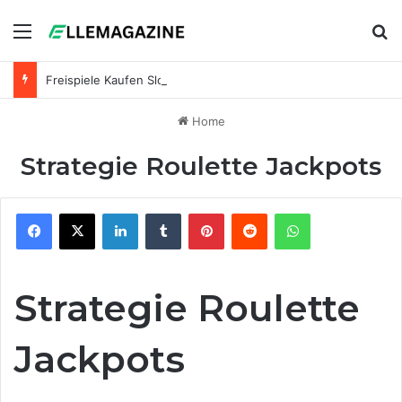
Menu
S
Freispiele Kaufen Slots Hohe Gewinne Casino
Home
Strategie Roulette Jackpots
Facebook
X
LinkedIn
Tumblr
Pinterest
Reddit
WhatsApp
Strategie Roulette
Jackpots