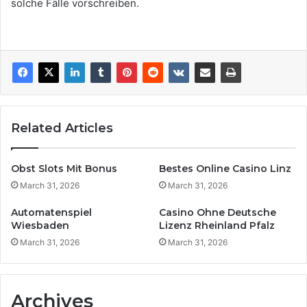
solche Fälle vorschreiben.
Related Articles
Obst Slots Mit Bonus
Bestes Online Casino Linz
March 31, 2026
March 31, 2026
Automatenspiel
Casino Ohne Deutsche
Wiesbaden
Lizenz Rheinland Pfalz
March 31, 2026
March 31, 2026
Archives